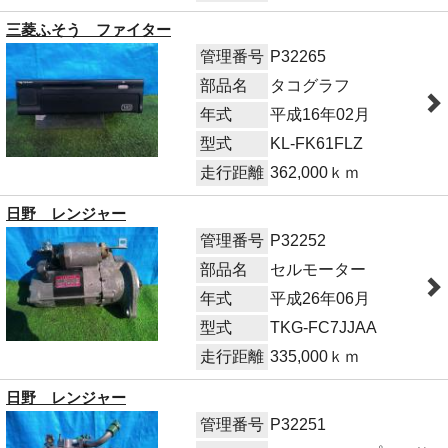
三菱ふそう ファイター
管理番号
P32265
部品名
タコグラフ
年式
平成16年02月
型式
KL-FK61FLZ
走行距離
362,000ｋｍ
日野 レンジャー
管理番号
P32252
部品名
セルモーター
年式
平成26年06月
型式
TKG-FC7JJAA
走行距離
335,000ｋｍ
日野 レンジャー
管理番号
P32251