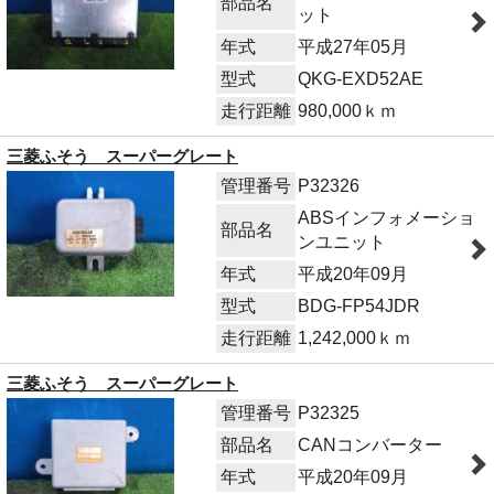
部品名
ット
年式
平成27年05月
型式
QKG-EXD52AE
走行距離
980,000ｋｍ
三菱ふそう スーパーグレート
管理番号
P32326
ABSインフォメーショ
部品名
ンユニット
年式
平成20年09月
型式
BDG-FP54JDR
走行距離
1,242,000ｋｍ
三菱ふそう スーパーグレート
管理番号
P32325
部品名
CANコンバーター
年式
平成20年09月