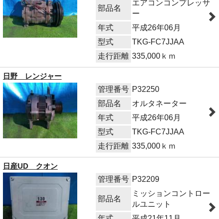
エアコンコンプレッサ
部品名
ー
年式
平成26年06月
型式
TKG-FC7JJAA
走行距離
335,000ｋｍ
日野 レンジャー
管理番号
P32250
部品名
オルタネーター
年式
平成26年06月
型式
TKG-FC7JJAA
走行距離
335,000ｋｍ
日産UD クオン
管理番号
P32209
ミッションコントロー
部品名
ルユニット
年式
平成21年11月