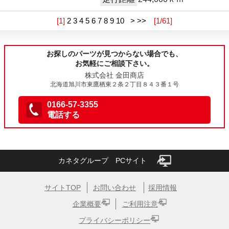
[1]
2
3
4
5
6
7
8
9
10
>
>>
[1/61]
お探しのパーツが見つからない場合でも、
お気軽にご相談下さい。
株式会社 金田商店
北海道旭川市東鷹栖東２条２丁目８４３番１号
0166-57-3355
電話する
カネタグループ PCサイト
サイトTOP
お問い合わせ
採用情報
企業概要
ご利用注意
プライバシーポリシー