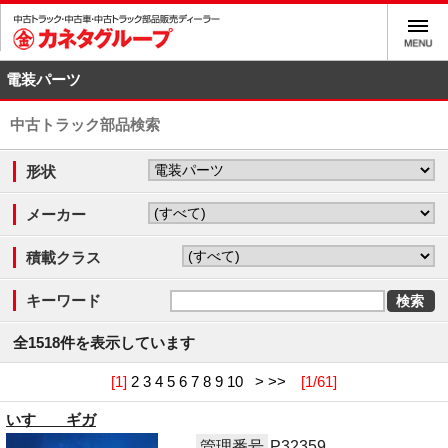
電装パーツ
中古トラック部品検索
形状
メーカー
積載クラス
キーワード
全1518件を表示しています
[1]
2
3
4
5
6
7
8
9
10
>
>>
[1/61]
いすゞ ギガ
管理番号
P32359