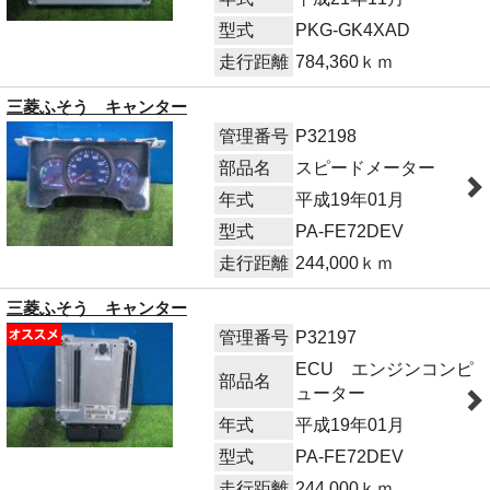
型式
PKG-GK4XAD
走行距離
784,360ｋｍ
三菱ふそう キャンター
管理番号
P32198
部品名
スピードメーター
年式
平成19年01月
型式
PA-FE72DEV
走行距離
244,000ｋｍ
三菱ふそう キャンター
管理番号
P32197
ECU エンジンコンピ
部品名
ューター
年式
平成19年01月
型式
PA-FE72DEV
走行距離
244,000ｋｍ