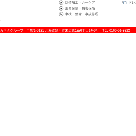
防錆加工・カーケア
ドレ
生命保険・損害保険
車検・整備・事故修理
カネタグループ 〒071-8121 北海道旭川市末広東1条6丁目1番8号 TEL 0166-51-9922