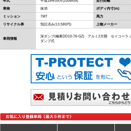
年式
平成18年09月(2006/09)
走行距離
車検
抹消
ボディ内寸(m)
ミッション
7MT
馬力
リサイクル券
預託済み(13,580円)
上物メーカー
深ダンプ(極東DD10-76-GZ) アルミ2方開 セイコ
車両情報
ダンプ式