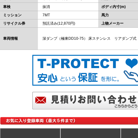
車検
抹消
ボディ内寸(m)
ミッション
7MT
馬力
リサイクル券
預託済み(12,870円)
上物メーカー
車両情報
深ダンプ（極東DD10-75） 床ステンレス リアダン