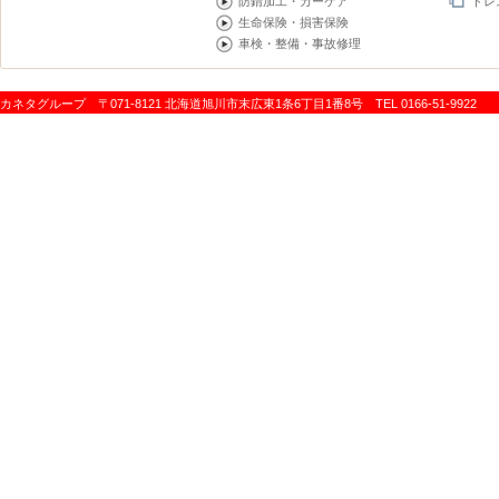
防錆加工・カーケア
ドレ
生命保険・損害保険
車検・整備・事故修理
カネタグループ 〒071-8121 北海道旭川市末広東1条6丁目1番8号 TEL 0166-51-9922