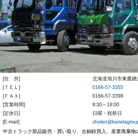
[住 所]
北海道旭川市東鷹栖東
[ＴＥＬ]
0166-57-3355
[ＦＡＸ]
0166-57-3398
[営業時間]
8:30～18:00
[定休日]
日曜・祝祭日
[E-mail]
shoten@kanetagroup
中古トラック部品販売・買い取り、古銅鉄買入、産業廃棄物