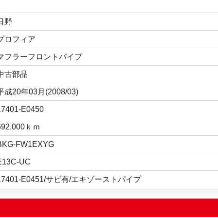
日野
プロフィア
マフラーフロントパイプ
中古部品
平成20年03月(2008/03)
17401-E0450
692,000ｋｍ
BKG-FW1EXYG
E13C-UC
17401-E0451/サビ有/エキゾーストパイプ