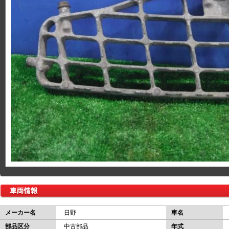
メーカー名
日野
車名
部品区分
中古部品
年式