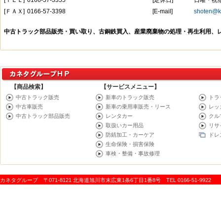
【商品検索】
【サービスメニュー】
中古トラック販売
新車のトラック販売
トラ
中古車販売
新車の乗用車販売・リース
レッ
中古トラック部品販売
レンタカー
クル
取扱いカー用品
リサ
防錆加工・カーケア
ドレ
生命保険・損害保険
車検・整備・事故修理
カネタグループ 〒071-8121 北海道旭川市末広東1条6丁目1番8号 TEL 0166-51-9922